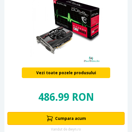
Vezi toate pozele produsului
486.99 RON
Cumpara acum
Vandut de dwyn.ro