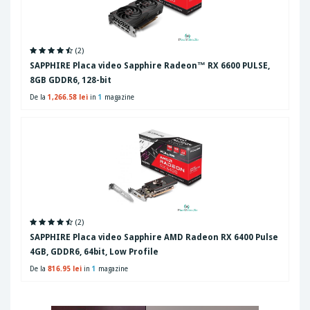
(2)
SAPPHIRE Placa video Sapphire Radeon™ RX 6600 PULSE,
8GB GDDR6, 128-bit
De la
1,266.58 lei
in
1
magazine
(2)
SAPPHIRE Placa video Sapphire AMD Radeon RX 6400 Pulse
4GB, GDDR6, 64bit, Low Profile
De la
816.95 lei
in
1
magazine