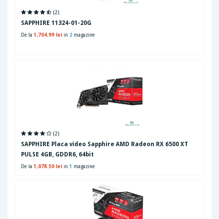
(2)
SAPPHIRE 11324-01-20G
De la
1,704.99 lei
in
2
magazine
(2)
SAPPHIRE Placa video Sapphire AMD Radeon RX 6500 XT
PULSE 4GB, GDDR6, 64bit
De la
1,078.50 lei
in
1
magazine