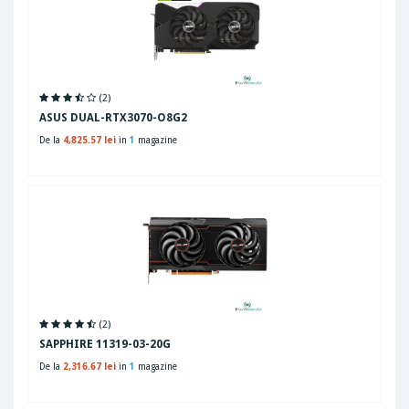
(2)
ASUS DUAL-RTX3070-O8G2
De la
4,825.57 lei
in
1
magazine
(2)
SAPPHIRE 11319-03-20G
De la
2,316.67 lei
in
1
magazine