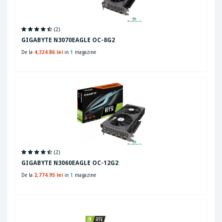
(2)
GIGABYTE N3070EAGLE OC-8G2
De la
4,324.86 lei
in
1
magazine
(2)
GIGABYTE N3060EAGLE OC-12G2
De la
2,774.95 lei
in
1
magazine