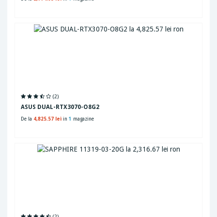
(2)
ASUS DUAL-RTX3070-O8G2
De la
4,825.57 lei
in
1
magazine
(2)