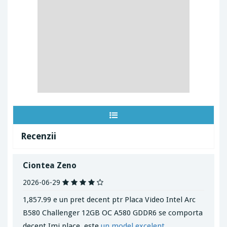
Recenzii
Ciontea Zeno
2026-06-29
1,857.99 e un pret decent ptr Placa Video Intel Arc
B580 Challenger 12GB OC A580 GDDR6 se comporta
decent Imi place, este
un model excelent
.