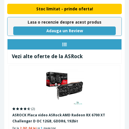
Stoc limitat - prinde oferta!
Lasa o recenzie despre acest produs
Adauga un Review
Vezi alte oferte de la ASRock
(2)
ASROCK Placa video ASRock AMD Radeon RX 6700 XT
Challenger D OC 12GB, GDDR6, 192bit
De la
2,261.04 lei
in
1
magazine