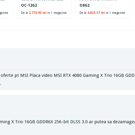
OC-12G2
O8G2
azine
De la
2,774.95 lei
in
1
magazine
De la
4,825.57 lei
in
1
magazine
e oferte pt MSI Placa video MSI RTX 4080 Gaming X Trio 16GB GDDR
.
ing X Trio 16GB GDDR6X 256-bit DLSS 3.0 ar putea sa dezamageasca 