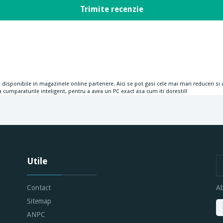
fice disponibile in magazinele online partenere. Aici se pot gasi cele mai mari reduceri 
i fa cumparaturile inteligent, pentru a avea un PC exact asa cum iti doresti!!
Utile
Contact
Ab
Sitemap
ANPC