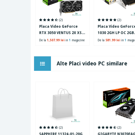
(2)
(2)
Placa Video GeForce
Placa Video GeForc
RTX 3050 VENTUS 2X XS
1030 2GH LP OC 2GB
OC 8GB GDDR6 128-bit
GDDR5 64-bit
De la
1,507.99 lei
in
1
magazine
De la
581.99 lei
in
1
maga
Alte Placi video PC similare
(2)
(2)
SAPPHIRE 11324-01-20G
GIGABYTE N3070EA