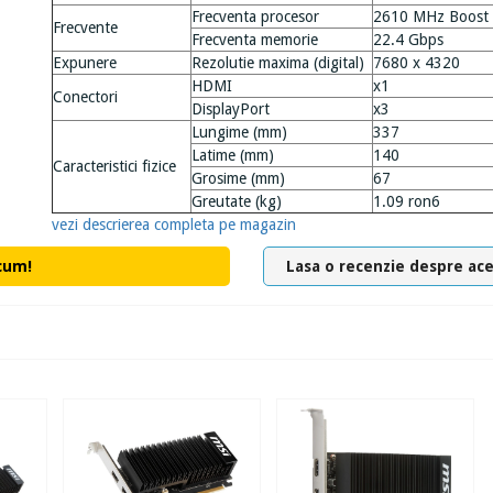
Frecventa procesor
2610 MHz Boost
Frecvente
Frecventa memorie
22.4 Gbps
Expunere
Rezolutie maxima (digital)
7680 x 4320
HDMI
x1
Conectori
DisplayPort
x3
Lungime (mm)
337
Latime (mm)
140
Caracteristici fizice
Grosime (mm)
67
Greutate (kg)
1.09 ron6
vezi descrierea completa pe magazin
cum!
Lasa o recenzie despre ac