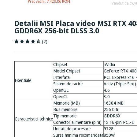
Pret vechi: 7,429.06 RON
Vandut de dwy
Detalii MSI Placa video MSI RTX 4
GDDR6X 256-bit DLSS 3.0
(2)
Chipset
nVidia
Model Chipset
GeForce RTX 40
Interfata
PCI Express x16 
Esentiale
Sistem de racire
Activ (Triple-Slot)
OpenGL
4.6
OpenCL
3.0
Memorie (MB)
16384 MB
Bus memorie
256 biti
Tip memorie
GDDR6X
Caracteristici tehnice
Conector alimentare (pini)
1x 16-pin PCI-E
Unitati de procesare
9728
Sursa minima recomandata
850W