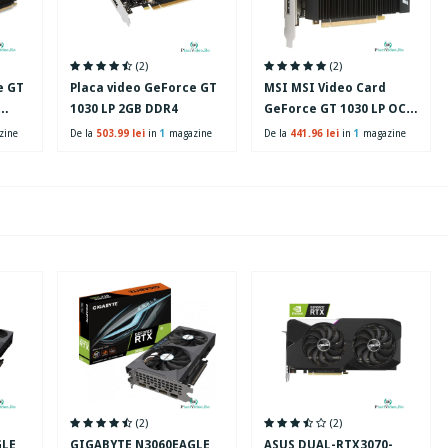
(2)
(2)
e GT
Placa video GeForce GT
MSI MSI Video Card
1030 LP 2GB DDR4
GeForce GT 1030 LP OC
GDDR4 2GB/64bit, PCI-E
zine
De la
503.99 lei
in
1
magazine
De la
441.96 lei
in
1
magazine
3.0 x16, DisplayPort,
HDMI, DX 12, Retail
(2)
(2)
GLE
GIGABYTE N3060EAGLE
ASUS DUAL-RTX3070-