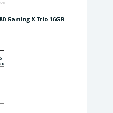
n.ro
080 Gaming X Trio 16GB
80
4.0