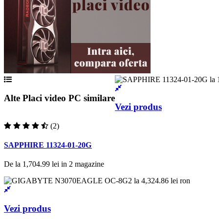
Alte Placi video PC similare
Vezi produs
(2)
SAPPHIRE 11324-01-20G
De la
1,704.99 lei
in
2
magazine
Vezi produs