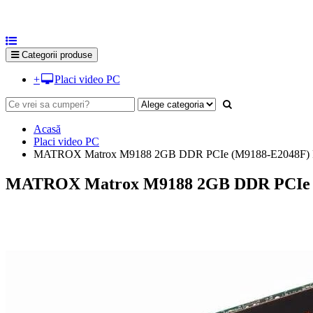
Categorii produse
+
Placi video PC
Acasă
Placi video PC
MATROX Matrox M9188 2GB DDR PCIe (M9188-E2048F) Plac
MATROX Matrox M9188 2GB DDR PCIe (M9