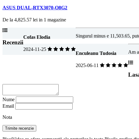
ASUS DUAL-RTX3070-O8G2
De la
4,825.57 lei
in
1
magazine
Singurul minus e 11,503.65, pute
Cofas Elodia
Recenzii
2024-11-25
Am al
Enculeanu Tudosia
2025-06-11
Las
Nume
Email
Nota