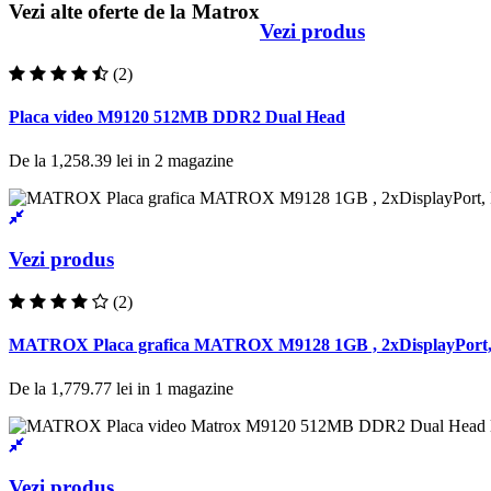
Vezi alte oferte de la Matrox
Vezi produs
(2)
Placa video M9120 512MB DDR2 Dual Head
De la
1,258.39 lei
in
2
magazine
Vezi produs
(2)
MATROX Placa grafica MATROX M9128 1GB , 2xDisplayPort, P
De la
1,779.77 lei
in
1
magazine
Vezi produs