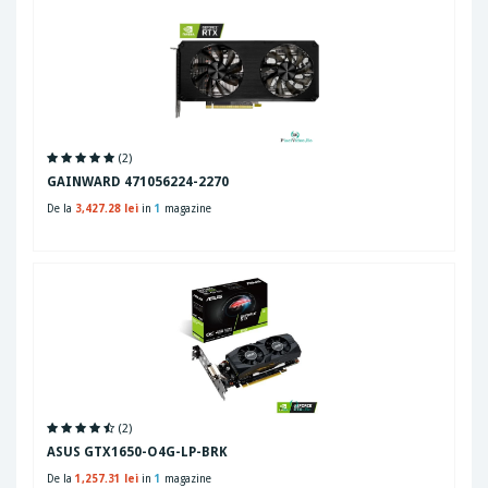
(2)
GAINWARD 471056224-2270
De la
3,427.28 lei
in
1
magazine
(2)
ASUS GTX1650-O4G-LP-BRK
De la
1,257.31 lei
in
1
magazine