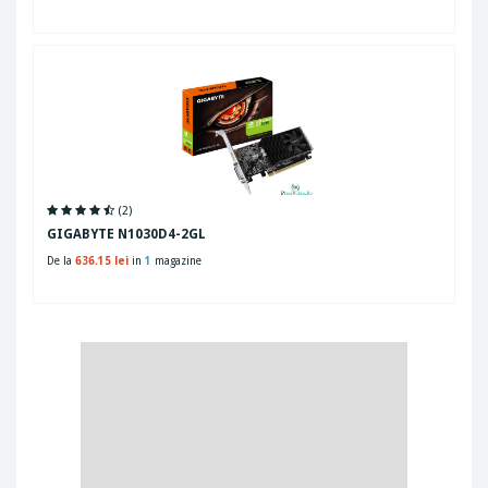
(2)
GIGABYTE N1030D4-2GL
De la
636.15 lei
in
1
magazine