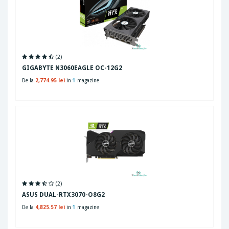
(2)
GIGABYTE N3060EAGLE OC-12G2
De la
2,774.95 lei
in
1
magazine
(2)
ASUS DUAL-RTX3070-O8G2
De la
4,825.57 lei
in
1
magazine