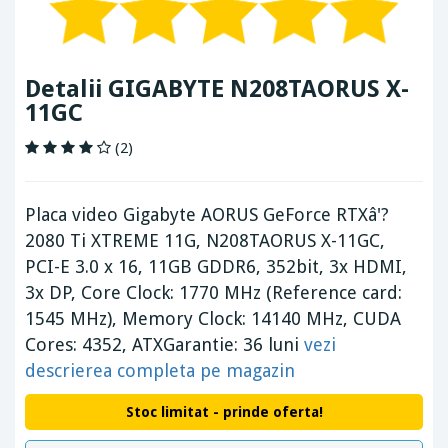
Detalii GIGABYTE N208TAORUS X-
11GC
(2)
Placa video Gigabyte AORUS GeForce RTXâ'?
2080 Ti XTREME 11G, N208TAORUS X-11GC,
PCI-E 3.0 x 16, 11GB GDDR6, 352bit, 3x HDMI,
3x DP, Core Clock: 1770 MHz (Reference card:
1545 MHz), Memory Clock: 14140 MHz, CUDA
Cores: 4352, ATXGarantie: 36 luni
vezi
descrierea completa pe magazin
Stoc limitat - prinde oferta!