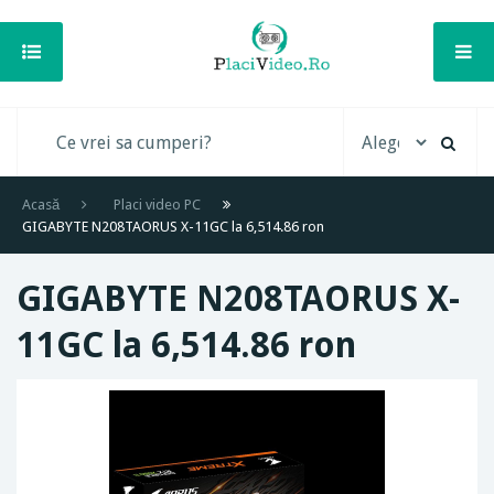
Acasă
Placi video PC
GIGABYTE N208TAORUS X-11GC la 6,514.86 ron
GIGABYTE N208TAORUS X-
11GC la 6,514.86 ron