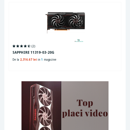
(2)
SAPPHIRE 11319-03-20G
De la
2,316.67 lei
in
1
magazine