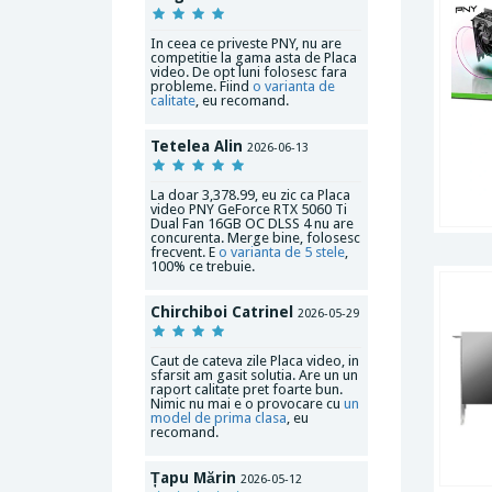
In ceea ce priveste PNY, nu are
competitie la gama asta de Placa
video. De opt luni folosesc fara
probleme. Fiind
o varianta de
calitate
, eu recomand.
Tetelea Alin
2026-06-13
La doar 3,378.99, eu zic ca Placa
video PNY GeForce RTX 5060 Ti
Dual Fan 16GB OC DLSS 4 nu are
concurenta. Merge bine, folosesc
frecvent. E
o varianta de 5 stele
,
100% ce trebuie.
Chirchiboi Catrinel
2026-05-29
Caut de cateva zile Placa video, in
sfarsit am gasit solutia. Are un un
raport calitate pret foarte bun.
Nimic nu mai e o provocare cu
un
model de prima clasa
, eu
recomand.
Țapu Mărin
2026-05-12