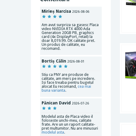
Mirieș Narcisa
2026-08-06
Am avut surpriza sa gasesc Placa
video NVIDIA RTX 4000 Ada
Generation 20GB PB, graphics
card (4x DisplayPort, retail) la
doar 8,019.99. OK calitate pret.
Un produs de calitate, eu
recomand.
Bortiș Călin
2026-08-01
Stiu ca PNY are produse de
calitate, am mers pe incredere.
Isi face treaba pentru bugetul
alocat Eu recomand,
cea mai
buna varianta
.
Pănican David
2026-07-26
Modelul asta de Placa video il
foloseste unchi-meu, calitate
frate. Are un un raport calitate-
pret multumitor. Nu are minusuri
modelul asta
.