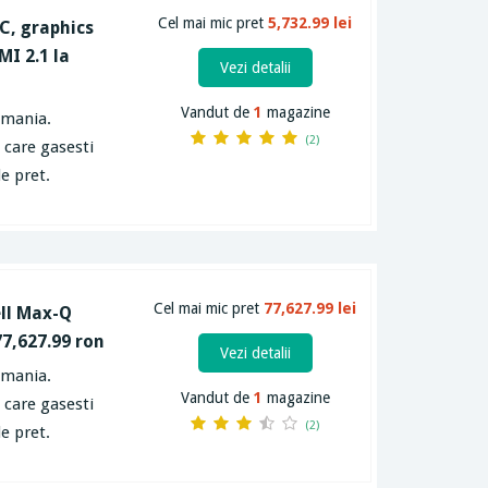
Cel mai mic pret
5,732.99 lei
C, graphics
MI 2.1 la
Vezi detalii
Vandut de
1
magazine
omania.
(2)
e care gasesti
e pret.
Cel mai mic pret
77,627.99 lei
ll Max-Q
7,627.99 ron
Vezi detalii
omania.
Vandut de
1
magazine
e care gasesti
(2)
e pret.