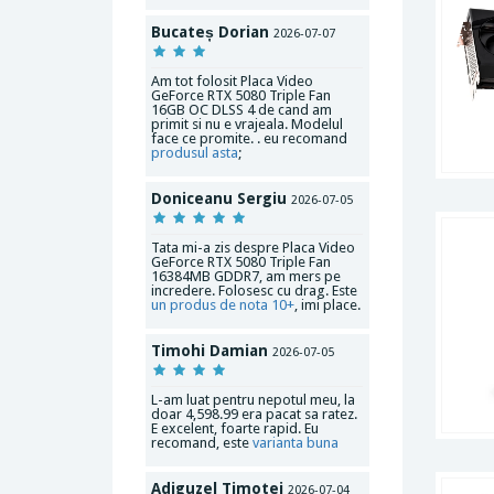
Bucateș Dorian
2026-07-07
Am tot folosit Placa Video
GeForce RTX 5080 Triple Fan
16GB OC DLSS 4 de cand am
primit si nu e vrajeala. Modelul
face ce promite. . eu recomand
produsul asta
;
Doniceanu Sergiu
2026-07-05
Tata mi-a zis despre Placa Video
GeForce RTX 5080 Triple Fan
16384MB GDDR7, am mers pe
incredere. Folosesc cu drag. Este
un produs de nota 10+
, imi place.
Timohi Damian
2026-07-05
L-am luat pentru nepotul meu, la
doar 4,598.99 era pacat sa ratez.
E excelent, foarte rapid. Eu
recomand, este
varianta buna
Adiguzel Timotei
2026-07-04