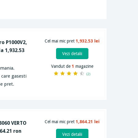
Cel mai mic pret
1,932.53 lei
ro P1000V2,
la 1,932.53
Vezi detalii
Vandut de
1
magazine
omania.
(2)
e care gasesti
e pret.
Cel mai mic pret
1,864.21 lei
 3060 VERTO
64.21 ron
Vezi detalii