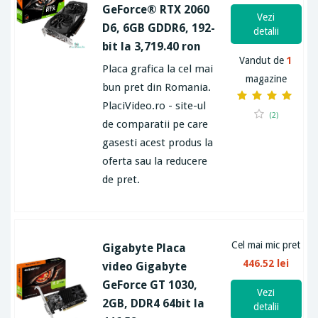
GeForce® RTX 2060
Vezi
D6, 6GB GDDR6, 192-
detalii
bit la 3,719.40 ron
Vandut de
1
Placa grafica la cel mai
magazine
bun pret din Romania.
PlaciVideo.ro - site-ul
(2)
de comparatii pe care
gasesti acest produs la
oferta sau la reducere
de pret.
Cel mai mic pret
Gigabyte Placa
446.52 lei
video Gigabyte
GeForce GT 1030,
Vezi
2GB, DDR4 64bit la
detalii