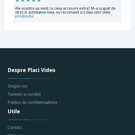
Ale voastre au venit cu ceva accesorii extra? M-a scapat de
stres in activitatea mea. eu recomand si ii dau cinci stele
produsului
Despre Placi Video
Despre noi
Termeni si conditii
Politica de confidentialitate
Utile
Contact