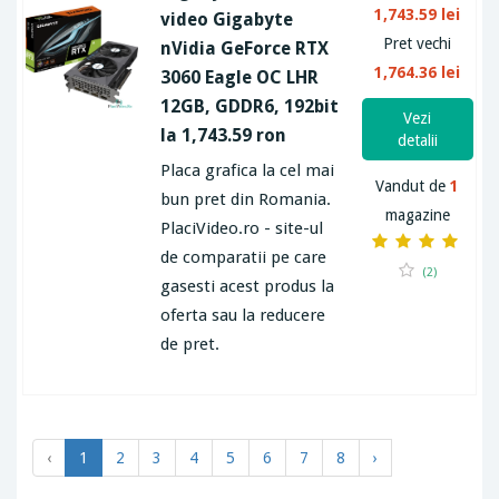
1,743.59 lei
video Gigabyte
Pret vechi
nVidia GeForce RTX
1,764.36 lei
3060 Eagle OC LHR
12GB, GDDR6, 192bit
Vezi
la 1,743.59 ron
detalii
Placa grafica la cel mai
Vandut de
1
bun pret din Romania.
magazine
PlaciVideo.ro - site-ul
de comparatii pe care
(2)
gasesti acest produs la
oferta sau la reducere
de pret.
‹
1
2
3
4
5
6
7
8
›