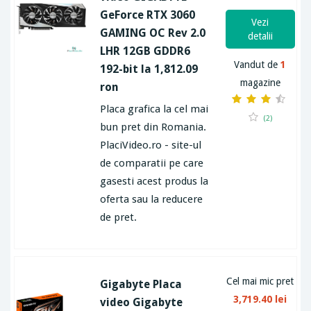
GeForce RTX 3060
Vezi
GAMING OC Rev 2.0
detalii
LHR 12GB GDDR6
Vandut de
1
192-bit la 1,812.09
magazine
ron
Placa grafica la cel mai
(2)
bun pret din Romania.
PlaciVideo.ro - site-ul
de comparatii pe care
gasesti acest produs la
oferta sau la reducere
de pret.
Cel mai mic pret
Gigabyte Placa
3,719.40 lei
video Gigabyte