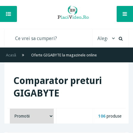
Acasă
Oferte GIGABYTE la magazinele online
Comparator preturi
GIGABYTE
106
produse