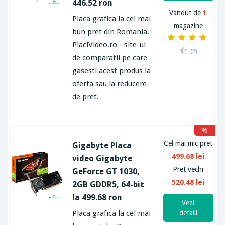
446.52 ron
Vandut de
1
Placa grafica la cel mai
magazine
bun pret din Romania.
PlaciVideo.ro - site-ul
(2)
de comparatii pe care
gasesti acest produs la
oferta sau la reducere
de pret.
%
Cel mai mic pret
Gigabyte Placa
499.68 lei
video Gigabyte
Pret vechi
GeForce GT 1030,
520.48 lei
2GB GDDR5, 64-bit
la 499.68 ron
Vezi
Placa grafica la cel mai
detalii