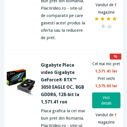
bun pret din Romania.
Vandut de
1
PlaciVideo.ro - site-ul
magazine
de comparatii pe care
gasesti acest produs la
(2)
oferta sau la reducere
de pret.
%
Cel mai mic pret
Gigabyte Placa
1,571.41 lei
video Gigabyte
Pret vechi
GeForce® RTX™
1,575.03 lei
3050 EAGLE OC, 8GB
GDDR6, 128-bit la
Vezi
1,571.41 ron
detalii
Placa grafica la cel mai
Vandut de
1
bun pret din Romania.
magazine
PlaciVideo.ro - site-ul