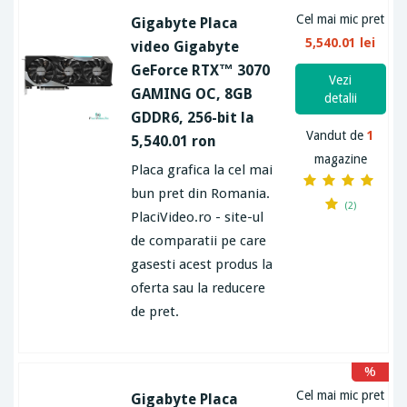
Cel mai mic pret
Gigabyte Placa
5,540.01 lei
video Gigabyte
GeForce RTX™ 3070
Vezi
GAMING OC, 8GB
detalii
GDDR6, 256-bit la
Vandut de
1
5,540.01 ron
magazine
Placa grafica la cel mai
bun pret din Romania.
(2)
PlaciVideo.ro - site-ul
de comparatii pe care
gasesti acest produs la
oferta sau la reducere
de pret.
%
Cel mai mic pret
Gigabyte Placa