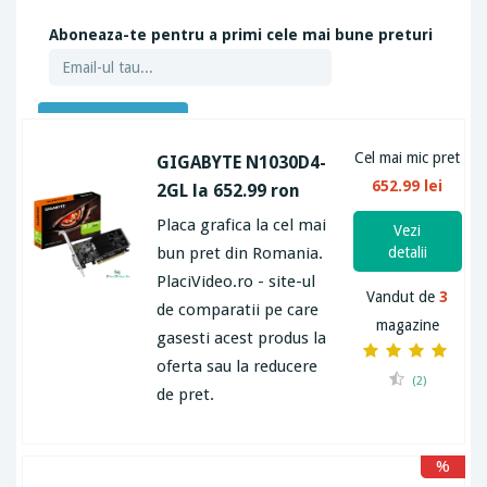
Aboneaza-te pentru a primi cele mai bune preturi
ABONEAZA-TE
Cel mai mic pret
GIGABYTE N1030D4-
652.99 lei
2GL la 652.99 ron
Placa grafica la cel mai
Vezi
bun pret din Romania.
detalii
PlaciVideo.ro - site-ul
Vandut de
3
de comparatii pe care
magazine
gasesti acest produs la
oferta sau la reducere
(2)
de pret.
%