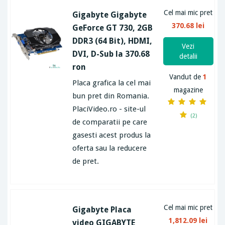
Cel mai mic pret
Gigabyte Gigabyte
370.68 lei
GeForce GT 730, 2GB
DDR3 (64 Bit), HDMI,
Vezi
DVI, D-Sub la 370.68
detalii
ron
Vandut de
1
Placa grafica la cel mai
magazine
bun pret din Romania.
PlaciVideo.ro - site-ul
(2)
de comparatii pe care
gasesti acest produs la
oferta sau la reducere
de pret.
Cel mai mic pret
Gigabyte Placa
1,812.09 lei
video GIGABYTE