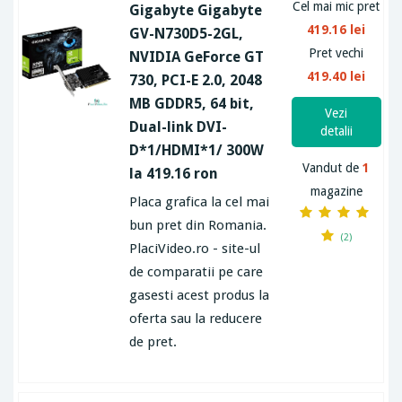
Cel mai mic pret
Gigabyte Gigabyte
419.16 lei
GV-N730D5-2GL,
Pret vechi
NVIDIA GeForce GT
419.40 lei
730, PCI-E 2.0, 2048
MB GDDR5, 64 bit,
Vezi
Dual-link DVI-
detalii
D*1/HDMI*1/ 300W
Vandut de
1
la 419.16 ron
magazine
Placa grafica la cel mai
bun pret din Romania.
(2)
PlaciVideo.ro - site-ul
de comparatii pe care
gasesti acest produs la
oferta sau la reducere
de pret.