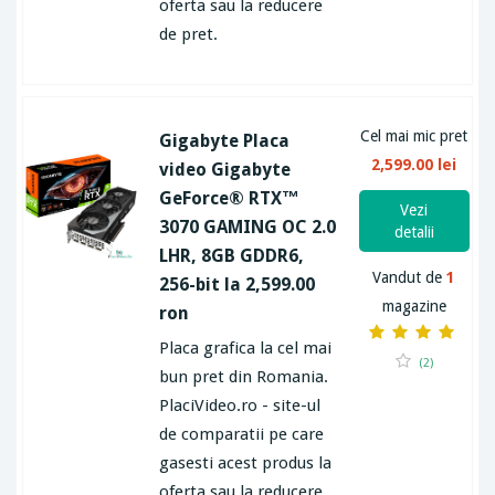
oferta sau la reducere
de pret.
Cel mai mic pret
Gigabyte Placa
2,599.00 lei
video Gigabyte
GeForce® RTX™
Vezi
3070 GAMING OC 2.0
detalii
LHR, 8GB GDDR6,
Vandut de
1
256-bit la 2,599.00
magazine
ron
Placa grafica la cel mai
(2)
bun pret din Romania.
PlaciVideo.ro - site-ul
de comparatii pe care
gasesti acest produs la
oferta sau la reducere