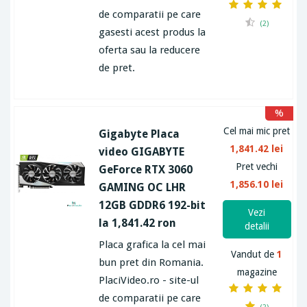
de comparatii pe care
(2)
gasesti acest produs la
oferta sau la reducere
de pret.
%
Cel mai mic pret
Gigabyte Placa
1,841.42 lei
video GIGABYTE
Pret vechi
GeForce RTX 3060
1,856.10 lei
GAMING OC LHR
12GB GDDR6 192-bit
Vezi
la 1,841.42 ron
detalii
Placa grafica la cel mai
Vandut de
1
bun pret din Romania.
magazine
PlaciVideo.ro - site-ul
de comparatii pe care