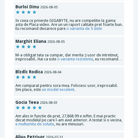
Burloi Dinu
2026-08-05
In ceea ce priveste GIGABYTE, nu are competitie la gama
asta de Placa video. Are un un raport calitate pret foarte bun.
Eu recomand deoarece pare
o varianta de 5 stele
Marghit Eliana
2026-08-05
M-a obligat tata sa cumpar, dar merita :) usor de intretinut,
ireprosabil.. Hai ca este
o varianta rezistenta
, eu recomand…
Bîzdîc Rodica
2026-08-04
Am cumparat pentru sora mea. Folosesc usor, ireprosabil.
Imi place, este
un model excelent
.
Gocia Teea
2026-08-03
Am ales in functie de pret, 27,868.99 e ieftin. E mai practic
decat modelul pe care l-am avut anterior. A testat si o vecina,
e multumita de solutie
, nu are minusuri.
Aliuș Petrișor
2026-07-31