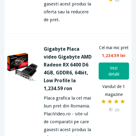
(2)
gasesti acest produs la
oferta sau la reducere
de pret.
Cel mai mic pret
Gigabyte Placa
1,234.59 lei
video Gigabyte AMD
Radeon RX 6400 D6
Vezi
4GB, GDDR6, 64bit,
detalii
Low Profile la
Vandut de
1
1,234.59 ron
magazine
Placa grafica la cel mai
bun pret din Romania.
(2)
PlaciVideo.ro - site-ul
de comparatii pe care
gasesti acest produs la