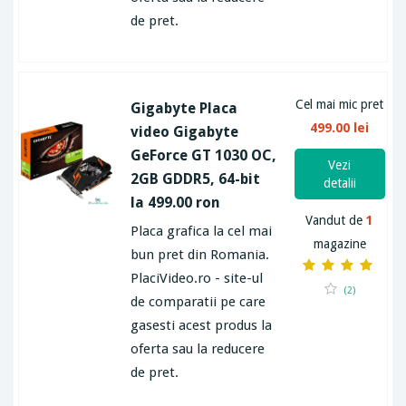
de pret.
Cel mai mic pret
Gigabyte Placa
499.00 lei
video Gigabyte
GeForce GT 1030 OC,
Vezi
2GB GDDR5, 64-bit
detalii
la 499.00 ron
Vandut de
1
Placa grafica la cel mai
magazine
bun pret din Romania.
PlaciVideo.ro - site-ul
(2)
de comparatii pe care
gasesti acest produs la
oferta sau la reducere
de pret.