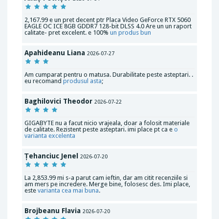
2,167.99 e un pret decent ptr Placa Video GeForce RTX 5060
EAGLE OC ICE 8GB GDDR7 128-bit DLSS 4.0 Are un un raport
calitate- pret excelent. e 100%
un produs bun
Apahideanu Liana
2026-07-27
Am cumparat pentru o matusa. Durabilitate peste asteptari. .
eu recomand
produsul asta
;
Baghilovici Theodor
2026-07-22
GIGABYTE nu a facut nicio vrajeala, doar a folosit materiale
de calitate. Rezistent peste asteptari. imi place pt ca e
o
varianta excelenta
Țehanciuc Jenel
2026-07-20
La 2,853.99 mi s-a parut cam ieftin, dar am citit recenziile si
am mers pe incredere. Merge bine, folosesc des. Imi place,
este
varianta cea mai buna
.
Brojbeanu Flavia
2026-07-20