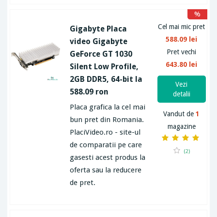
%
Cel mai mic pret
Gigabyte Placa
588.09 lei
video Gigabyte
Pret vechi
GeForce GT 1030
643.80 lei
Silent Low Profile,
2GB DDR5, 64-bit la
Vezi
588.09 ron
detalii
Placa grafica la cel mai
Vandut de
1
bun pret din Romania.
magazine
PlaciVideo.ro - site-ul
de comparatii pe care
(2)
gasesti acest produs la
oferta sau la reducere
de pret.