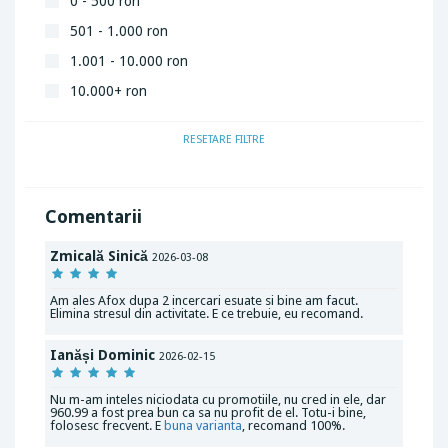
0 - 500 ron
501 - 1.000 ron
1.001 - 10.000 ron
10.000+ ron
RESETARE FILTRE
Comentarii
Zmicală Sinică
2026-03-08
Am ales Afox dupa 2 incercari esuate si bine am facut.
Elimina stresul din activitate. E ce trebuie, eu recomand.
Ianăși Dominic
2026-02-15
Nu m-am inteles niciodata cu promotiile, nu cred in ele, dar
960.99 a fost prea bun ca sa nu profit de el. Totu-i bine,
folosesc frecvent. E
buna varianta
, recomand 100%.