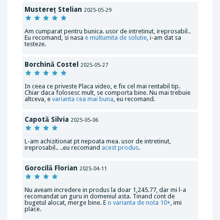
Mustereț Stelian
2025-05-29
Am cumparat pentru bunica. usor de intretinut, ireprosabil..
Eu recomand, si nasa
e multumita de solutie
, i-am dat sa
testeze.
Borchină Costel
2025-05-27
In ceea ce priveste Placa video, e fix cel mai rentabil tip.
Chiar daca folosesc mult, se comporta bine. Nu mai trebuie
altceva, e
varianta cea mai buna
, eu recomand.
Capotă Silvia
2025-05-06
L-am achizitionat pt nepoata mea. usor de intretinut,
ireprosabil.. ..eu recomand
acest produs
.
Gorocilă Florian
2025-04-11
Nu aveam incredere in produs la doar 1,245.77, dar mi l-a
recomandat un guru in domeniul asta. Tinand cont de
bugetul alocat, merge bine. E
o varianta de nota 10+
, imi
place.