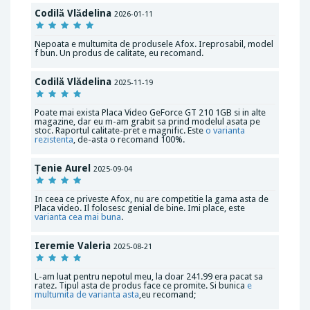
Codilă Vlădelina
2026-01-11
Nepoata e multumita de produsele Afox. Ireprosabil, model
f bun. Un produs de calitate, eu recomand.
Codilă Vlădelina
2025-11-19
Poate mai exista Placa Video GeForce GT 210 1GB si in alte
magazine, dar eu m-am grabit sa prind modelul asata pe
stoc. Raportul calitate-pret e magnific. Este
o varianta
rezistenta
, de-asta o recomand 100%.
Țenie Aurel
2025-09-04
In ceea ce priveste Afox, nu are competitie la gama asta de
Placa video. Il folosesc genial de bine. Imi place, este
varianta cea mai buna
.
Ieremie Valeria
2025-08-21
L-am luat pentru nepotul meu, la doar 241.99 era pacat sa
ratez. Tipul asta de produs face ce promite. Si bunica
e
multumita de varianta asta
,eu recomand;