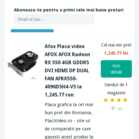
Aboneaza-te pentru a primi cele mai bune preturi
ABONEAZA-TE
Cel mai mic pret
Afox Placa video
1,245.77 lei
AFOX AFOX Radeon
RX 550 4GB GDDR5
Vezi
DVI HDMI DP DUAL
detalii
FAN AFRX550-
Vandut de
1
4096D5H4-V5 la
magazine
1,245.77 ron
Placa grafica la cel mai
(2)
bun pret din Romania.
PlaciVideo.ro - site-ul
de comparatii pe care
gasesti acest produs la