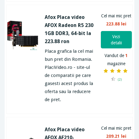
Cel mai mic pret
Afox Placa video
223.88 lei
AFOX Radeon R5 230
1GB DDR3, 64-bit la
Vezi
223.88 ron
detalii
Placa grafica la cel mai
Vandut de
1
bun pret din Romania.
magazine
PlaciVideo.ro - site-ul
de comparatii pe care
(2)
gasesti acest produs la
oferta sau la reducere
de pret.
Cel mai mic pret
Afox Placa video
209.21 lei
AFOX AF210-