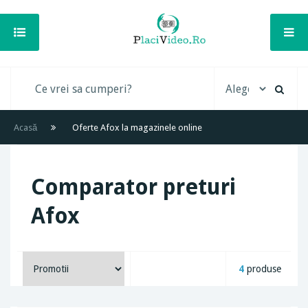
Acasă
Oferte Afox la magazinele online
Comparator preturi
Afox
4
produse